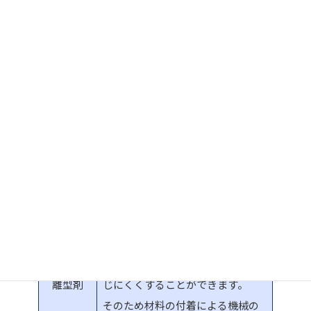
設備の保護などを目的として使用される製品を多数取扱っており
ます。
詳細につきましては、お気軽にお問い合わせください。
材料名
特徴
射出成型機のスクリューの壁面に
こびりついた汚れをを清掃するペ
レットです。
パージ材
発泡性のある樹脂で上手く使うこ
とで時間短縮になり生産性を上げ
ることができます。
金型と材料が付着するのを防ぎ、
型から成形材を外す際に摩擦を生
離型剤
じにくくすることができます。
そのため材料の付着による機械の