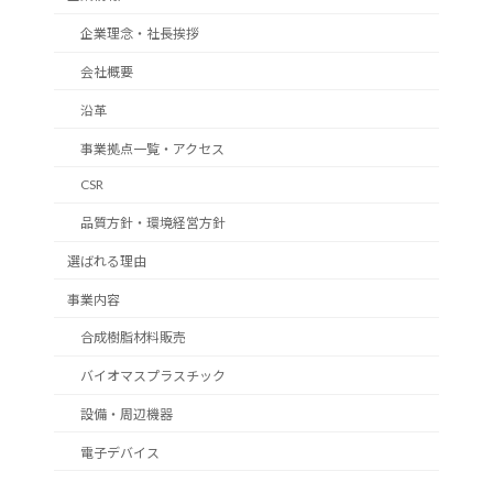
企業理念・社長挨拶
会社概要
沿革
事業拠点一覧・アクセス
CSR
品質方針・環境経営方針
選ばれる理由
事業内容
合成樹脂材料販売
バイオマスプラスチック
設備・周辺機器
電子デバイス
採用情報