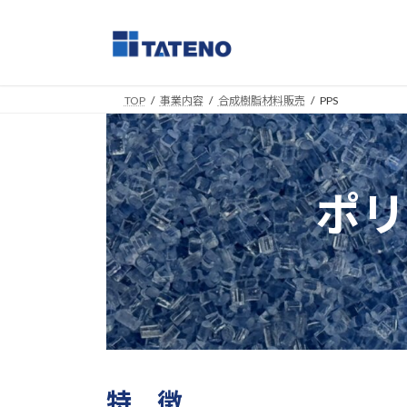
コ
ナ
ン
ビ
テ
ゲ
ン
ー
ツ
シ
TOP
事業内容
合成樹脂材料販売
PPS
へ
ョ
ス
ン
キ
に
ッ
移
ポリ
プ
動
特 徴